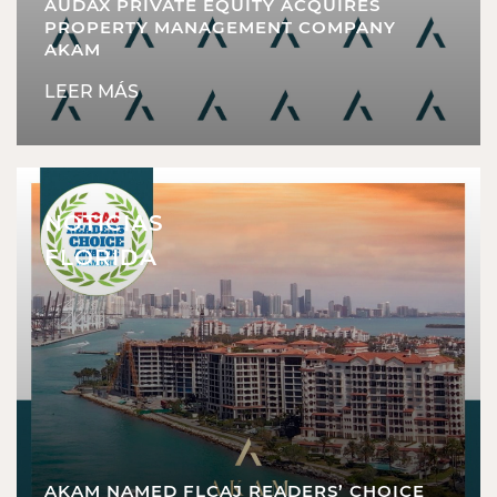
AUDAX PRIVATE EQUITY ACQUIRES
PROPERTY MANAGEMENT COMPANY
AKAM
LEER MÁS
NOTICIAS
FLORIDA
AKAM NAMED FLCAJ READERS’ CHOICE