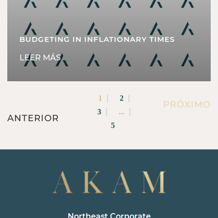
BUDGETING IN INFLATIONARY TIMES
LEER MÁS
1
2
PRÓXIMO
3
...
ANTERIOR
5
Northeast Corporate