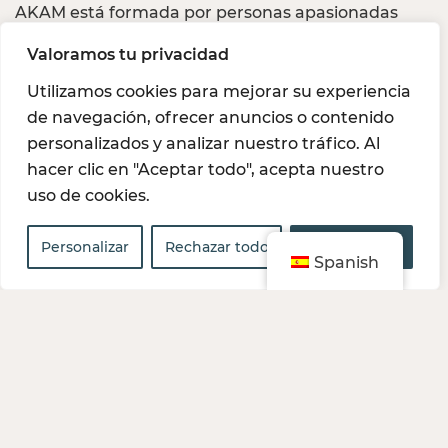
AKAM está formada por personas apasionadas
que se comprometen a trabajar junto con
Valoramos tu privacidad
nuestros clientes para ofrecer un servicio
excepcional. Fomentamos una comunidad de
Utilizamos cookies para mejorar su experiencia
trabajo positiva, en la que valoramos la inclusión y
de navegación, ofrecer anuncios o contenido
la inversión en el crecimiento de nuestro equipo,
personalizados y analizar nuestro tráfico. Al
nuestros clientes y nuestra empresa. Capacitamos
hacer clic en "Aceptar todo", acepta nuestro
a cada miembro del equipo para que innove y
uso de cookies.
busque nuevos caminos hacia el éxito.
Personalizar
Rechazar todo
Aceptar todo
Spanish
ÚNETE A NUESTRO EQUIPO