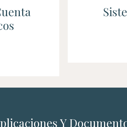
Cuenta
Sist
cos
plicaciones Y Document