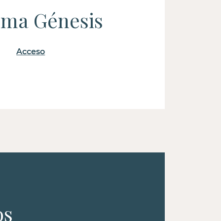
ema Génesis
Acceso
os