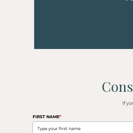
If y
FIRST NAME
*