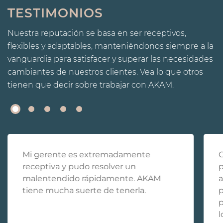
TESTIMONIOS
Nuestra reputación se basa en ser receptivos,
flexibles y adaptables, manteniéndonos siempre a la
vanguardia para satisfacer y superar las necesidades
cambiantes de nuestros clientes. Vea lo que otros
tienen que decir sobre trabajar con AKAM.
Mi gerente es extremadamente
C
receptiva y pudo resolver un
p
malentendido rápidamente. AKAM
a
tiene mucha suerte de tenerla.
p
p
l