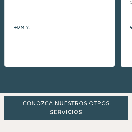
p
-
TOM Y.
CONOZCA NUESTROS OTROS
SERVICIOS