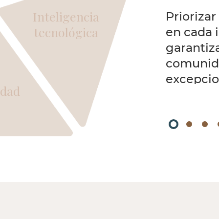
Inteligencia
Priorizar
tecnológica
en cada 
garantiz
comunida
excepcion
idad
prospera