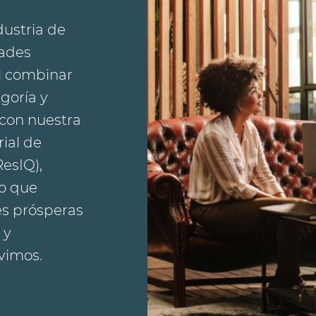
dustria de
dades
l combinar
goría y
con nuestra
rial de
ResIQ),
lo que
es prósperas
 y
vimos.