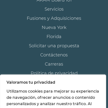
AKAM Board 101
Servicios
Fusiones y Adquisiciones
Nueva York
Florida
Solicitar una propuesta
Contáctenos
Carreras
Política de privacidad
Política de accesibilidad
Valoramos tu privacidad
Utilizamos cookies para mejorar su experiencia
de navegación, ofrecer anuncios o contenido
®
© 2026 Todos los derechos reservados. AKAM
personalizados y analizar nuestro tráfico. Al
®